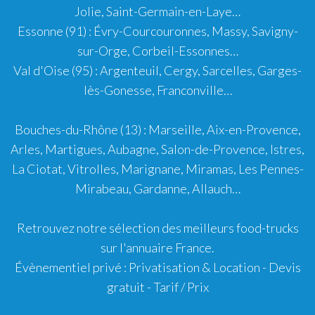
Jolie
,
Saint-Germain-en-Laye
…
Essonne (91)
:
Évry-Courcouronnes
,
Massy
,
Savigny-
sur-Orge
,
Corbeil-Essonnes
…
Val d'Oise (95)
:
Argenteuil
,
Cergy
,
Sarcelles
,
Garges-
lès-Gonesse
,
Franconville
…
Bouches-du-Rhône (13)
:
Marseille
,
Aix-en-Provence
,
Arles
,
Martigues
,
Aubagne
,
Salon-de-Provence
,
Istres
,
La Ciotat
,
Vitrolles
,
Marignane
,
Miramas
,
Les Pennes-
Mirabeau
,
Gardanne
,
Allauch
…
Retrouvez notre sélection des meilleurs food-trucks
sur l'
annuaire France
.
Évènementiel privé : Privatisation & Location - Devis
gratuit - Tarif / Prix