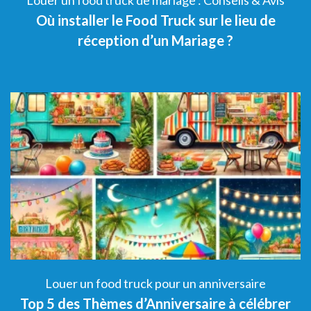
Louer un food truck de mariage : Conseils & Avis
e
Où installer le Food Truck sur le lieu de
réception d’un Mariage ?
Louer un food truck pour un anniversaire
Top 5 des Thèmes d’Anniversaire à célébrer
5