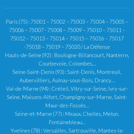
Paris (75)
:
75001
–
75002
–
75003
–
75004
–
75005
–
75006
–
75007
-
75008
–
75009
–
75010
–
75011
–
75012
–
75013
–
75014
–
75015
–
75016
–
75017
-
75018
–
75019
–
75020
/
La Défense
Hauts-de-Seine (92)
:
Boulogne-Billancourt
,
Nanterre
,
Courbevoie
,
Colombes
…
Seine-Saint-Denis (93)
:
Saint-Denis
,
Montreuil
,
Aubervilliers
,
Aulnay-sous-Bois
,
Drancy
…
Val-de-Marne (94)
:
Créteil
,
Vitry-sur-Seine
,
Ivry-sur-
Seine
,
Maisons-Alfort
,
Champigny-sur-Marne
,
Saint-
Maur-des-Fossés
…
Seine-et-Marne (77)
:
Meaux
,
Chelles
,
Melun
,
Fontainebleau
…
Yvelines (78)
:
Versailles
,
Sartrouville
,
Mantes-la-