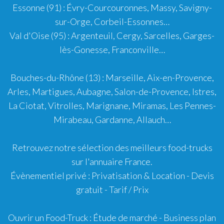
Essonne (91)
:
Évry-Courcouronnes
,
Massy
,
Savigny-
sur-Orge
,
Corbeil-Essonnes
…
Val d'Oise (95)
:
Argenteuil
,
Cergy
,
Sarcelles
,
Garges-
lès-Gonesse
,
Franconville
…
Bouches-du-Rhône (13)
:
Marseille
,
Aix-en-Provence
,
Arles
,
Martigues
,
Aubagne
,
Salon-de-Provence
,
Istres
,
La Ciotat
,
Vitrolles
,
Marignane
,
Miramas
,
Les Pennes-
Mirabeau
,
Gardanne
,
Allauch
…
Retrouvez notre sélection des meilleurs food-trucks
sur l'
annuaire France
.
Évènementiel privé : Privatisation & Location - Devis
gratuit - Tarif / Prix
Ouvrir un Food-Truck
:
Étude de marché
-
Business plan