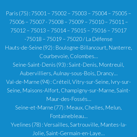
Paris (75)
:
75001
–
75002
–
75003
–
75004
–
75005
–
75006
–
75007
-
75008
–
75009
–
75010
–
75011
–
75012
–
75013
–
75014
–
75015
–
75016
–
75017
-
75018
–
75019
–
75020
/
La Défense
Hauts-de-Seine (92)
:
Boulogne-Billancourt
,
Nanterre
,
Courbevoie
,
Colombes
…
Seine-Saint-Denis (93)
:
Saint-Denis
,
Montreuil
,
Aubervilliers
,
Aulnay-sous-Bois
,
Drancy
…
Val-de-Marne (94)
:
Créteil
,
Vitry-sur-Seine
,
Ivry-sur-
Seine
,
Maisons-Alfort
,
Champigny-sur-Marne
,
Saint-
Maur-des-Fossés
…
Seine-et-Marne (77)
:
Meaux
,
Chelles
,
Melun
,
Fontainebleau
…
Yvelines (78)
:
Versailles
,
Sartrouville
,
Mantes-la-
Jolie
,
Saint-Germain-en-Laye
…