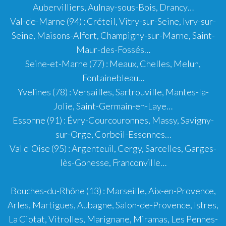
Aubervilliers
,
Aulnay-sous-Bois
,
Drancy
…
Val-de-Marne (94)
:
Créteil
,
Vitry-sur-Seine
,
Ivry-sur-
Seine
,
Maisons-Alfort
,
Champigny-sur-Marne
,
Saint-
Maur-des-Fossés
…
Seine-et-Marne (77)
:
Meaux
,
Chelles
,
Melun
,
Fontainebleau
…
Yvelines (78)
:
Versailles
,
Sartrouville
,
Mantes-la-
Jolie
,
Saint-Germain-en-Laye
…
Essonne (91)
:
Évry-Courcouronnes
,
Massy
,
Savigny-
sur-Orge
,
Corbeil-Essonnes
…
Val d'Oise (95)
:
Argenteuil
,
Cergy
,
Sarcelles
,
Garges-
lès-Gonesse
,
Franconville
…
Bouches-du-Rhône (13)
:
Marseille
,
Aix-en-Provence
,
Arles
,
Martigues
,
Aubagne
,
Salon-de-Provence
,
Istres
,
La Ciotat
,
Vitrolles
,
Marignane
,
Miramas
,
Les Pennes-