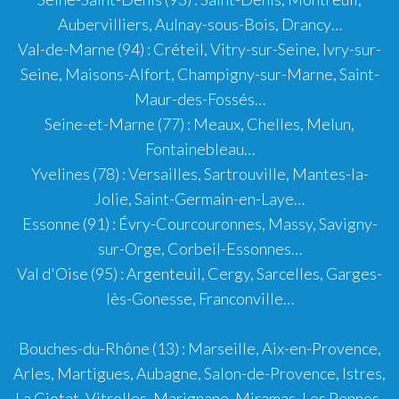
Aubervilliers
,
Aulnay-sous-Bois
,
Drancy
…
Val-de-Marne (94)
:
Créteil
,
Vitry-sur-Seine
,
Ivry-sur-
Seine
,
Maisons-Alfort
,
Champigny-sur-Marne
,
Saint-
Maur-des-Fossés
…
Seine-et-Marne (77)
:
Meaux
,
Chelles
,
Melun
,
Fontainebleau
…
Yvelines (78)
:
Versailles
,
Sartrouville
,
Mantes-la-
Jolie
,
Saint-Germain-en-Laye
…
Essonne (91)
:
Évry-Courcouronnes
,
Massy
,
Savigny-
sur-Orge
,
Corbeil-Essonnes
…
Val d'Oise (95)
:
Argenteuil
,
Cergy
,
Sarcelles
,
Garges-
lès-Gonesse
,
Franconville
…
Bouches-du-Rhône (13)
:
Marseille
,
Aix-en-Provence
,
Arles
,
Martigues
,
Aubagne
,
Salon-de-Provence
,
Istres
,
La Ciotat
,
Vitrolles
,
Marignane
,
Miramas
,
Les Pennes-