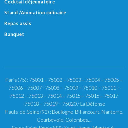
Cocktail déjeunatoire
Stand /Animation culinaire
Repas assis
Banquet
Paris (75)
:
75001
–
75002
–
75003
–
75004
–
75005
–
75006
–
75007
-
75008
–
75009
–
75010
–
75011
–
75012
–
75013
–
75014
–
75015
–
75016
–
75017
-
75018
–
75019
–
75020
/
La Défense
Hauts-de-Seine (92)
:
Boulogne-Billancourt
,
Nanterre
,
Courbevoie
,
Colombes
…
Seine-Saint-Denis (93)
:
Saint-Denis
,
Montreuil
,