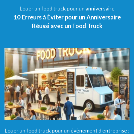
Louer un food truck pour un anniversaire
Top 5 des Thèmes d’Anniversaire à célébrer
5
avec un food truck
 :
Louer un food truck pour un évènement d'entreprise :
L