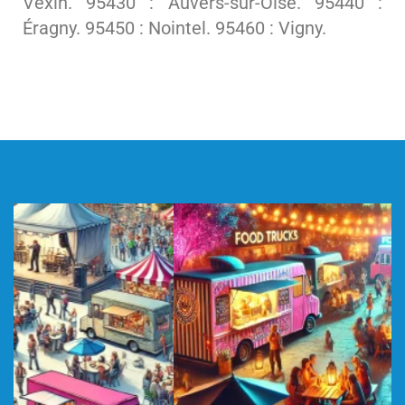
Vexin. 95430 : Auvers-sur-Oise. 95440 :
Éragny. 95450 : Nointel. 95460 : Vigny.