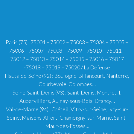
Paris (75)
:
75001
–
75002
–
75003
–
75004
–
75005
–
75006
–
75007
-
75008
–
75009
–
75010
–
75011
–
75012
–
75013
–
75014
–
75015
–
75016
–
75017
-
75018
–
75019
–
75020
/
La Défense
Hauts-de-Seine (92)
:
Boulogne-Billancourt
,
Nanterre
,
Courbevoie
,
Colombes
…
Seine-Saint-Denis (93)
:
Saint-Denis
,
Montreuil
,
Aubervilliers
,
Aulnay-sous-Bois
,
Drancy
…
Val-de-Marne (94)
:
Créteil
,
Vitry-sur-Seine
,
Ivry-sur-
Seine
,
Maisons-Alfort
,
Champigny-sur-Marne
,
Saint-
Maur-des-Fossés
…