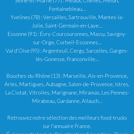
Seine-et-Marne (77)
:
Meaux
,
Chelles
,
Melun
,
Fontainebleau
…
Yvelines (78)
:
Versailles
,
Sartrouville
,
Mantes-la-
Jolie
,
Saint-Germain-en-Laye
…
Essonne (91)
:
Évry-Courcouronnes
,
Massy
,
Savigny-
sur-Orge
,
Corbeil-Essonnes
…
Val d'Oise (95)
:
Argenteuil
,
Cergy
,
Sarcelles
,
Garges-
lès-Gonesse
,
Franconville
…
Bouches-du-Rhône (13)
:
Marseille
,
Aix-en-Provence
,
Arles
,
Martigues
,
Aubagne
,
Salon-de-Provence
,
Istres
,
La Ciotat
,
Vitrolles
,
Marignane
,
Miramas
,
Les Pennes-
Mirabeau
,
Gardanne
,
Allauch
…
Retrouvez notre sélection des meilleurs food-trucks
sur l'
annuaire France
.